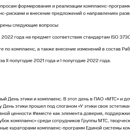
вопросам формирования и реализации комплаенс-програм
нс-рисками и внесение предложений о направлениях разв
трены следующие вопросы:
2022 года на предмет соответствия стандартам ISO 37301
 по комплаенс, а также внесение изменений в состав Раб
 II полугодие 2021 года и I полугодие 2022 года.
ый День этики и комплаенс. В этот день в ПАО «МТС» и д
у День этики прошел под слоганом «У этики своя эстетик
ивной ценности #вместе как элемента доверия, поддержки
бок комплаенс» среди сотрудников Группы МТС, творческ
енные кураторами комплаенс-программ Единой системы ко