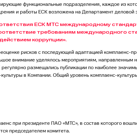
ирующие функциональные подразделения, каждое из кот
дрения и работы ЕСК возложена на Департамент деловой 
оответствия ЕСК МТС международному стандарт
оответствие требованиям международного ста
действием коррупции».
ереоценке рисков с последующей адаптацией комплаенс-п
льшое внимание уделялось мероприятиям, направленным 
СК регулярно размещались публикации по наиболее значи
культуры в Компании. Общий уровень комплаенс-культуры с
лаенс при президенте ПАО «МТС», в состав которого вошл
ется председателем комитета.