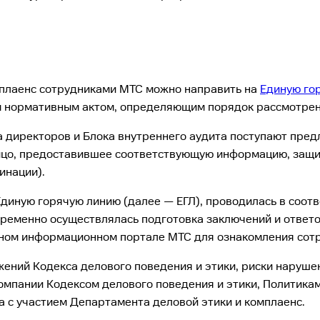
плаенс сотрудниками МТС можно направить на
Единую го
м нормативным актом, определяющим порядок рассмотрен
та директоров и Блока внутреннего аудита поступают пр
Лицо, предоставившее соответствующую информацию, защи
инации).
диную горячую линию (далее — ЕГЛ), проводилась в соотв
ременно осуществлялась подготовка заключений и ответо
ном информационном портале МТС для ознакомления сотру
жений Кодекса делового поведения и этики, риски наруш
омпании Кодексом делового поведения и этики, Политика
 с участием Департамента деловой этики и комплаенс.