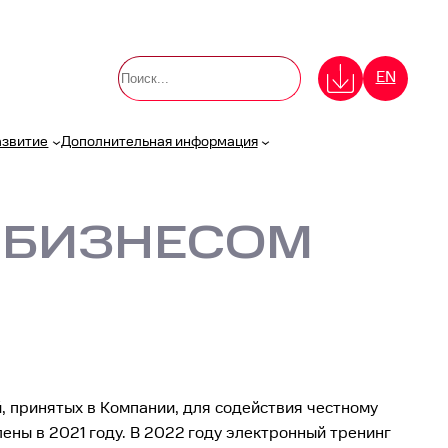
П
EN
о
и
с
азвитие
Дополнительная информация
к
 БИЗНЕСОМ
 принятых в Компании, для содействия честному
ны в 2021 году. В 2022 году электронный тренинг