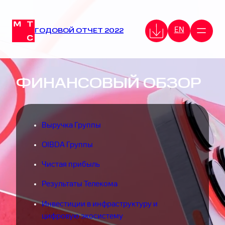
EN
ГОДОВОЙ ОТЧЕТ 2022
ФИНАНСОВЫЙ ОБЗОР
Выручка Группы
OIBDA Группы
Чистая прибыль
Результаты Телекома
Инвестиции в инфраструктуру и
цифровую экосистему