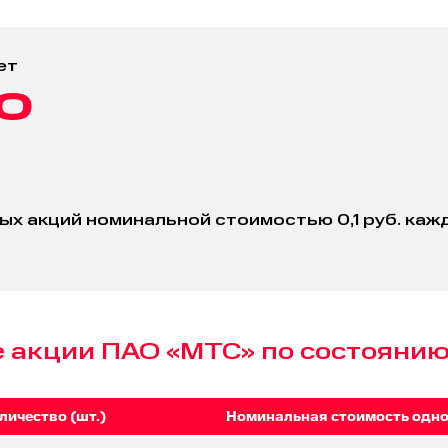
ет
50
ных акций номинальной стоимостью 0,1 руб. ка
акции ПАО «МТС» по состоянию 
личество (шт.)
Номинальная стоимость одной