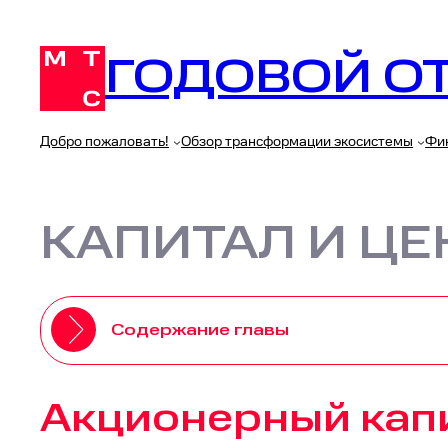
Перейти
к
ГОДОВОЙ ОТ
содержимому
Добро пожаловать!
Обзор трансформации экосистемы
Фи
КАПИТАЛ И Ц
Содержание главы
Акционерный кап