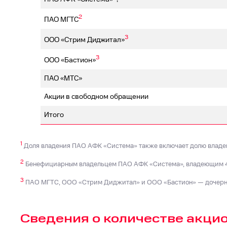
2
ПАО МГТС
3
ООО «Стрим Диджитал»
3
ООО «Бастион»
ПАО «МТС»
Акции в свободном обращении
Итого
1
Доля владения ПАО АФК «Система» также включает долю владен
2
Бенефициарным владельцем ПАО АФК «Система», владеющим 49
3
ПАО МГТС, ООО «Стрим Диджитал» и ООО «Бастион» — дочерн
Сведения о количестве акци