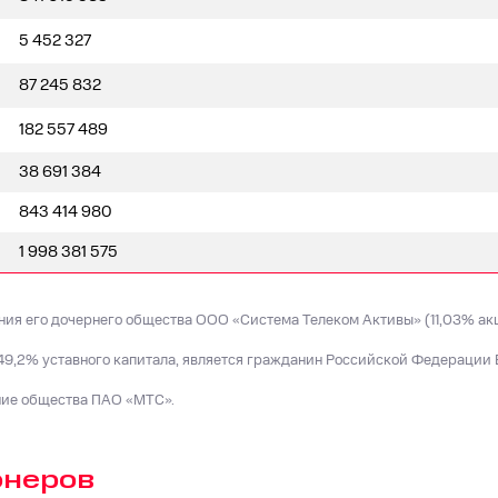
5 452 327
87 245 832
182 557 489
38 691 384
843 414 980
1 998 381 575
ия его дочернего общества ООО «Система Телеком Активы» (11,03% ак
,2% уставного капитала, является гражданин Российской Федерации 
ие общества ПАО «МТС».
онеров