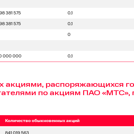
998 381 575
0,1
998 381 575
0,1
0
0 000 000
0,1
х акциями, распоряжающихся го
телями по акциям ПАО «МТС», п
Количество обыкновенных акций
841 019 563