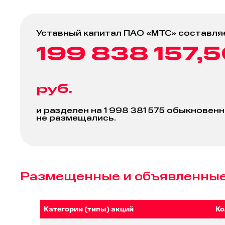
Уставный капитал ПАО «МТС» составля
199 838 157,
руб.
и разделен на 1 998 381 575 обыкновен
не размещались.
Размещенные и объявленные 
Категории (типы) акций
Ко