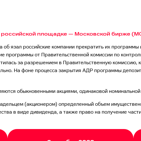
российской площадке — Московской бирже (MO
а об язал российские компании прекратить их программы 
ие программы от Правительственной комиссии по контрол
атилась за разрешением в Правительственную комиссию,
ельно. На фоне процесса закрытия АДР программы депози
яются обыкновенными акциями, одинаковой номинальной
адельцем (акционером) определенный объем имущественны
ства в виде дивиденда, а также право на получение част