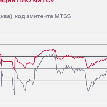
зации ПАО «МТС»
ква), код эмитента MTSS