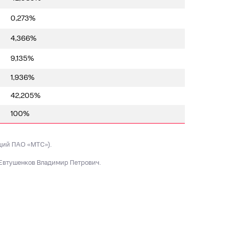
0,273%
4,366%
9,135%
1,936%
42,205%
100%
ций ПАО «МТС»).
Евтушенков Владимир Петрович.