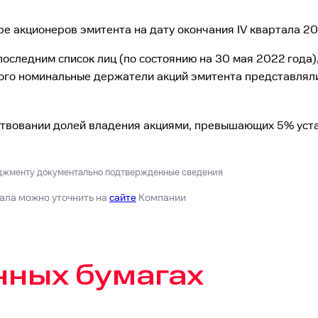
е акционеров эмитента на дату окончания IV квартала 20
последним список лиц (по состоянию на 30 мая 2022 года
рого номинальные держатели акций эмитента представляли
твовании долей владения акциями, превышающих 5% уста
джменту документально подтвержденные сведения
ала можно уточнить на
сайте
Компании
нных бумагах